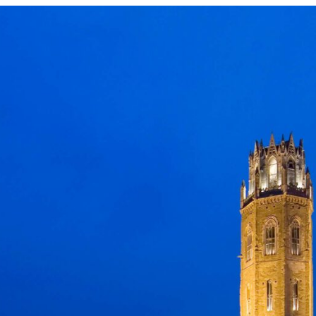
 JUNTOS
para la innovación
el cambio sistémico
justa e inteligente