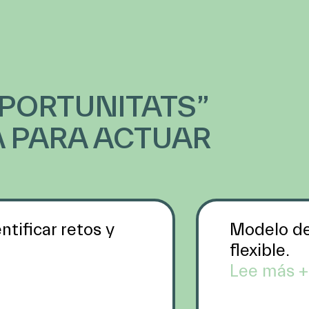
OPORTUNITATS”
 PARA ACTUAR
tiﬁcar retos y
Modelo de 
flexible.
Lee más +