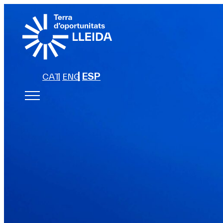
ESP
CAT
ENG
TRANSFORMANDO
Un espacio basado en el lugar 
transformadora para acelerar 
hacia una transición ecológica 