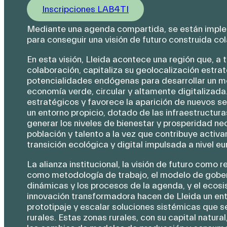
Inscripciones LAB4TI
Mediante una agenda compartida, se están impl
para conseguir una visión de futuro construida c
En esta visión, Lleida acontece una región que, a 
colaboración, capitaliza su geolocalización estra
potencialidades endógenas para desarrollar un m
economía verde, circular y altamente digitalizad
estratégicos y favorece la aparición de nuevos s
un entorno propicio, dotado de las infraestructura
generar los niveles de bienestar y prosperidad ne
población y talento a la vez que contribuye activa
transición ecológica y digital impulsada a nivel e
La alianza institucional, la visión de futuro como
como metodología de trabajo, el modelo de gober
dinámicas y los procesos de la agenda, y el ecosis
innovación transformadora hacen de Lleida un ento
prototipaje y escalar soluciones sistémicas que s
rurales. Estas zonas rurales, con su capital natura