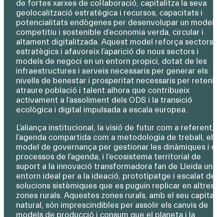
de fortes xarxes de col·laboració, capitalitza la seva
geolocalització estratègica i recursos, capacitats i
potencialitats endògenes per desenvolupar un model
competitiu i sostenible d’economia verda, circular i
altament digitalitzada. Aquest model reforça sectors
estratègics i afavoreix l’aparició de nous sectors i
models de negoci en un entorn propici, dotat de les
infraestructures i serveis necessaris per generar els
nivells de benestar i prosperitat necessaris per retenir
atraure població i talent alhora que contribueix
activament a l’assoliment dels ODS i la transició
ecològica i digital impulsada a escala europea.
L’aliança institucional, la visió de futur com a referent,
l’agenda compartida com a metodologia de treball, el
model de governança per gestionar les dinàmiques i e
processos de l’agenda, i l’ecosistema territorial de
suport a la innovació transformadora fan de Lleida un
entorn ideal per a la ideació, prototipatge i escalat de
solucions sistèmiques que es puguin replicar en altres
zones rurals. Aquestes zones rurals, amb el seu capital
natural, són imprescindibles per assolir els canvis de
models de producció i consum que el planeta i la