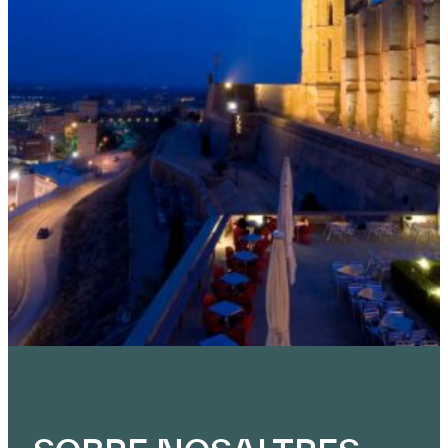
la inversió sistèmica i nous models de
negoci.
Llegeix més