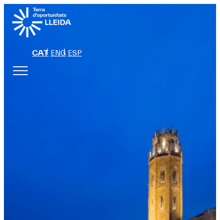
CAT
ENG
ESP
TRANSFORMANT JUNT
Una agenda compartida que promou la
innovació transformativa basada en el
lloc per impulsar la triple transició
energètica, industrial i alimentària, en
termes justos i intel·ligents, potenciant