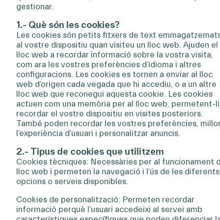
gestionar.
1.- Què són les cookies?
Les cookies són petits fitxers de text emmagatzemat
al vostre dispositiu quan visiteu un lloc web. Ajuden el
lloc web a recordar informació sobre la vostra visita,
com ara les vostres preferències d’idioma i altres
configuracions. Les cookies es tornen a enviar al lloc
web d’origen cada vegada que hi accediu, o a un altre
lloc web que reconegui aquesta cookie. Les cookies
actuen com una memòria per al lloc web, permetent-li
recordar el vostre dispositiu en visites posteriors.
També poden recordar les vostres preferències, millo
l’experiència d’usuari i personalitzar anuncis.
2.- Tipus de cookies que utilitzem
Cookies tècniques: Necessàries per al funcionament 
lloc web i permeten la navegació i l’ús de les diferents
opcions o serveis disponibles.
Cookies de personalització: Permeten recordar
informació perquè l’usuari accedeixi al servei amb
característiques específiques que poden diferenciar l