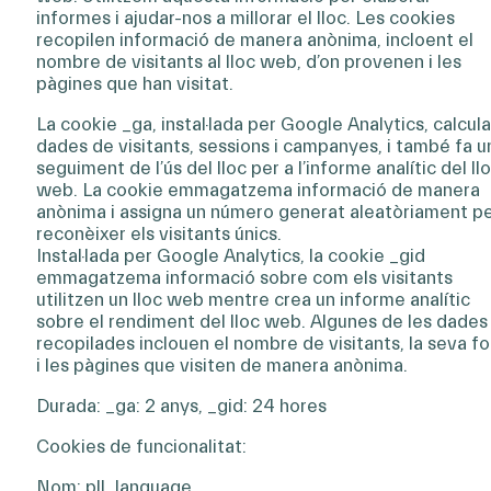
informes i ajudar-nos a millorar el lloc. Les cookies
recopilen informació de manera anònima, incloent el
nombre de visitants al lloc web, d’on provenen i les
pàgines que han visitat.
La cookie _ga, instal·lada per Google Analytics, calcula
dades de visitants, sessions i campanyes, i també fa u
seguiment de l’ús del lloc per a l’informe analític del ll
web. La cookie emmagatzema informació de manera
anònima i assigna un número generat aleatòriament p
reconèixer els visitants únics.
Instal·lada per Google Analytics, la cookie _gid
emmagatzema informació sobre com els visitants
utilitzen un lloc web mentre crea un informe analític
sobre el rendiment del lloc web. Algunes de les dades
recopilades inclouen el nombre de visitants, la seva fo
i les pàgines que visiten de manera anònima.
Durada: _ga: 2 anys, _gid: 24 hores
Cookies de funcionalitat:
Nom: pll_language