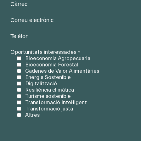
empresa
Càrrec
*
*
Correu
electrònic
*
Telèfon
*
Oportunitats interessades
*
Bioeconomia Agropecuaria
Bioeconomia Forestal
Cadenes de Valor Alimentàries
Energia Sostenible
Digitalització
Resiliència climàtica
Turisme sostenible
Transformació Intel·ligent
Transformació justa
Altres