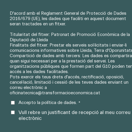
Consentiment
D'acord amb el Reglament General de Protecció de Dades
*
2016/679 (UE), les dades que faciliti en aquest document
legal
seran tractades en un ﬁtxer.
Titularitat del ﬁtxer: Patronat de Promoció Econòmica de la
Diputació de Lleida
Finalitats del ﬁtxer: Prestar els serveis sol·licitats i enviar-li
comunicacions informatives sobre Lleida, Terra d'Oporunitat
Compartició de dades amb tercers: Les dades es compartir
quan sigui necessari per a la prestació del servei. Les
organitzacions públiques que formen part del G10 poden ten
accés a les dades facilitades.
Pots exercir els teus drets d'accés, rectiﬁcació, oposició,
cancel·lació, limitació i cessió de les teves dades enviant un
correu electrònic a
oﬁcinatecnica@transformacioeconomica.cat
Accepto la política de dades.
*
newsletter
Vull rebre un justiﬁcant de recepció al meu correu
electrònic